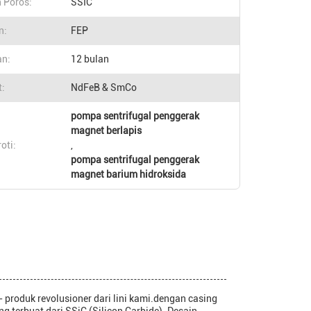
 Poros:
SSIC
n:
FEP
n:
12 bulan
:
NdFeB & SmCo
pompa sentrifugal penggerak
magnet berlapis
oti:
,
pompa sentrifugal penggerak
magnet barium hidroksida
 produk revolusioner dari lini kami.dengan casing