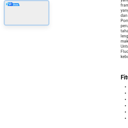
yang
fra
yang
dan
Pomp
per
tah
len
mak
Untu
Flu
keb
Fit