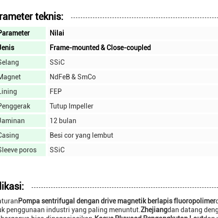
rameter teknis:
Parameter
Nilai
Jenis
Frame-mounted & Close-coupled
Selang
SSiC
Magnet
NdFeB & SmCo
Lining
FEP
Penggerak
Tutup Impeller
Jaminan
12 bulan
Casing
Besi cor yang lembut
Sleeve poros
SSiC
ikasi:
aturan
Pompa sentrifugal dengan drive magnetik berlapis fluoropolimer
uk penggunaan industri yang paling menuntut.
Zhejiang
dan datang den