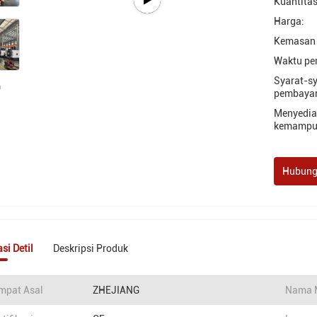
Kuantitas
Harga:
Kemasan 
Waktu pe
Syarat-s
pembayar
Menyedi
kemampu
Hubung
si Detil
Deskripsi Produk
mpat Asal
ZHEJIANG
Nama 