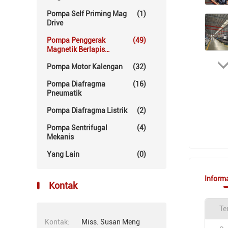
Pompa Self Priming Mag
(1)
Drive
Pompa Penggerak
(49)
Magnetik Berlapis
Fluoropolymer
Pompa Motor Kalengan
(32)
Pompa Diafragma
(16)
Pneumatik
Pompa Diafragma Listrik
(2)
Pompa Sentrifugal
(4)
Mekanis
Yang Lain
(0)
Informa
Kontak
Te
Kontak:
Miss. Susan Meng