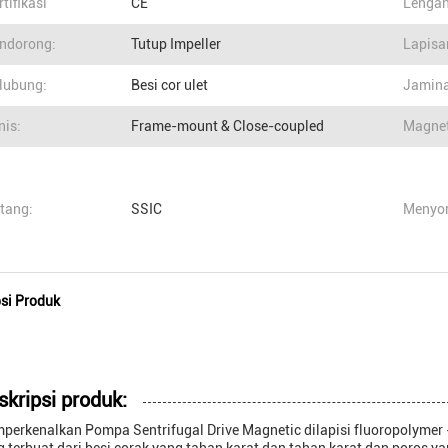
rtifikasi
CE
Lengan
ndorong:
Tutup Impeller
Lapisa
lubung:
Besi cor ulet
Jamina
nis:
Frame-mount & Close-coupled
Magnet
tang:
SSIC
Menyor
psi Produk
skripsi produk:
perkenalkan Pompa Sentrifugal Drive Magnetic dilapisi fluoropolymer -