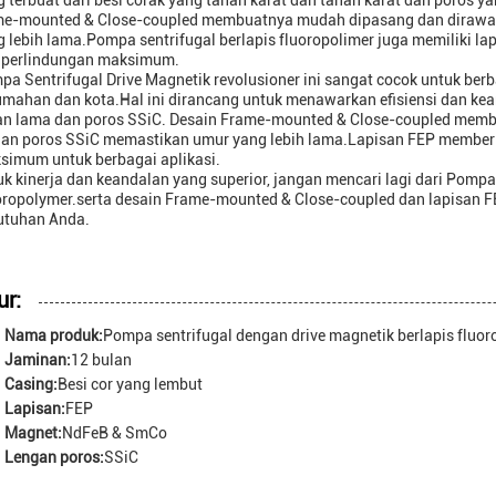
 terbuat dari besi corak yang tahan karat dan tahan karat dan poros yan
me-mounted & Close-coupled membuatnya mudah dipasang dan dirawat
 lebih lama.Pompa sentrifugal berlapis fluoropolimer juga memiliki la
 perlindungan maksimum.
a Sentrifugal Drive Magnetik revolusioner ini sangat cocok untuk berba
umahan dan kota.Hal ini dirancang untuk menawarkan efisiensi dan ke
an lama dan poros SSiC. Desain Frame-mounted & Close-coupled memb
gan poros SSiC memastikan umur yang lebih lama.Lapisan FEP memberik
simum untuk berbagai aplikasi.
k kinerja dan keandalan yang superior, jangan mencari lagi dari Pompa 
oropolymer.serta desain Frame-mounted & Close-coupled dan lapisan FE
utuhan Anda.
ur:
Nama produk:
Pompa sentrifugal dengan drive magnetik berlapis fluor
Jaminan:
12 bulan
Casing:
Besi cor yang lembut
Lapisan:
FEP
Magnet:
NdFeB & SmCo
Lengan poros:
SSiC