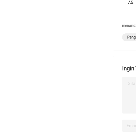
A5:
menanda
Peng
Ingin
Sila