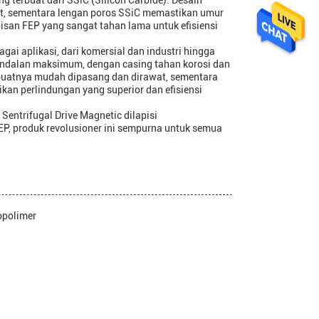
g terbuat dari SSiC (Silicon Carbide). Desain
, sementara lengan poros SSiC memastikan umur
pisan FEP yang sangat tahan lama untuk efisiensi
gai aplikasi, dari komersial dan industri hingga
andalan maksimum, dengan casing tahan korosi dan
uatnya mudah dipasang dan dirawat, sementara
an perlindungan yang superior dan efisiensi
Sentrifugal Drive Magnetic dilapisi
P, produk revolusioner ini sempurna untuk semua
opolimer