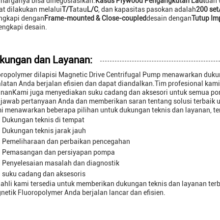
 harganya bisa dinegosiasikan.
Kasus Plywood Pengangkutan Laut
dan 
at dilakukan melalui
T/T
atau
L/C
, dan kapasitas pasokan adalah
200 set
engkapi dengan
Frame-mounted & Close-coupled
desain dengan
Tutup Imp
engkapi desain.
kungan dan Layanan:
oropolymer dilapisi Magnetic Drive Centrifugal Pump menawarkan duk
alatan Anda berjalan efisien dan dapat diandalkan.Tim profesional k
ananKami juga menyediakan suku cadang dan aksesori untuk semua po
jawab pertanyaan Anda dan memberikan saran tentang solusi terbaik u
i menawarkan beberapa pilihan untuk dukungan teknis dan layanan, t
Dukungan teknis di tempat
Dukungan teknis jarak jauh
Pemeliharaan dan perbaikan pencegahan
Pemasangan dan persiyapan pompa
Penyelesaian masalah dan diagnostik
suku cadang dan aksesoris
 ahli kami tersedia untuk memberikan dukungan teknis dan layanan ter
etik Fluoropolymer Anda berjalan lancar dan efisien.