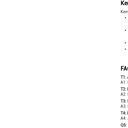
Ke
Kem
FA
T1:
A1:
T2: 
A2: 
T3: 
A3: 
T4:
A4:
Q5: 