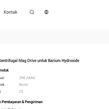
Kontak
entrifugal Mag Drive untuk Barium Hydroxide
Produk
sal:
ZHEJIANG
ek:
Ricite
i:
CE
n Pembayaran & Pengiriman