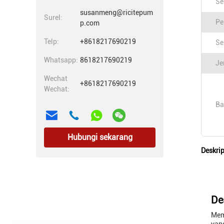
Se
susanmeng@ricitepum
Surel:
Pe
p.com
Telp:
+8618217690219
Se
Whatsapp:
8618217690219
Je
Wechat
+8618217690219
Wechat:
Ba
Hubungi sekarang
Deskri
De
Mem