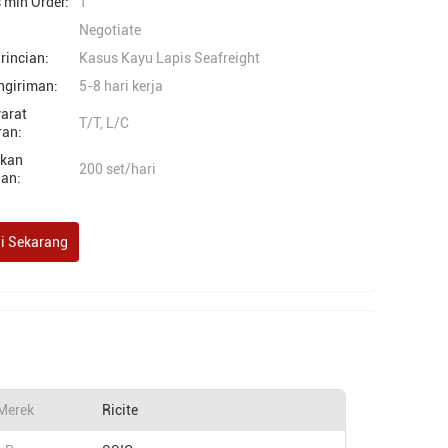
 min Order:
1
Negotiate
rincian:
Kasus Kayu Lapis Seafreight
ngiriman:
5-8 hari kerja
yarat
T/T, L/C
an:
akan
200 set/hari
an:
i Sekarang
Merek
Ricite