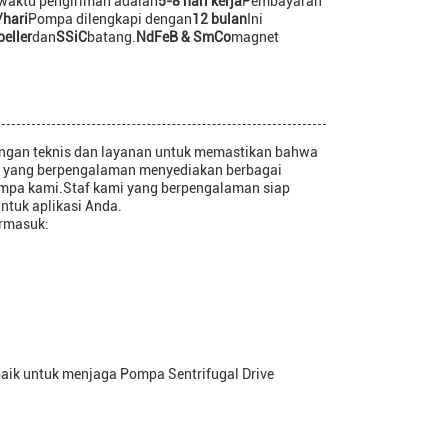
waktu pengiriman adalah
5-8 hari kerja
Pembayaran
/hari
Pompa dilengkapi dengan
12 bulan
Ini
eller
dan
SSiC
batang.
NdFeB & SmCo
magnet
ungan teknis dan layanan untuk memastikan bahwa
ami yang berpengalaman menyediakan berbagai
mpa kami.Staf kami yang berpengalaman siap
ntuk aplikasi Anda.
ermasuk:
baik untuk menjaga Pompa Sentrifugal Drive