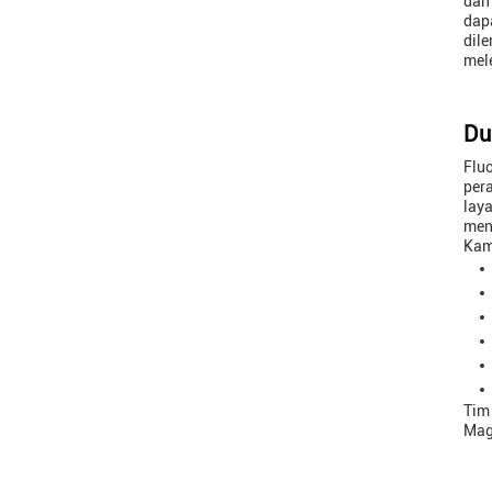
dan
dap
dil
mel
Du
Flu
per
lay
men
Kam
Tim
Magn