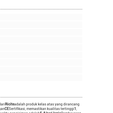
dari
Ricite
adalah produk kelas atas yang dirancang
gan
CE
Sertifikasi, memastikan kualitas tertinggi
1
,