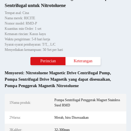
Sentrifugal untuk Nitrotoluene
Tempat asal: Cina
Nama merek: RICITE
Nomor model: RMD-P
Kuantitas min Order: 1 set
Kemasan rincian: Kasus kayu
Waktu pengiriman: 5-8 hari kerja
Syarat-syarat pembayaran: T/T, , L/C
Menyediakan kemampuan: 50 Set per hari
Perincian
Keterangan
Menyoroti:
Nitrotoluene Magnetic Drive Centrifugal Pump
,
Pompa Sentrifugal Drive Magnetik yang dapat disesuaikan
,
Pompa Penggerak Magnetik Nitrotoluene
Pompa Sentrifugal Penggerak Magnet Stainless
1Nama produk:
Steel RMD
2Warna:
Merah, biru Disesuaikan
3Kaliber:
32-300mm