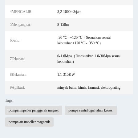
4MENGALIR:
3,2-1000m3/jam
5Mengangkat:
8-150m
-20 ℃ - +120 ℃（Sesuaikan sesuai
6Suhu:
kebutuhan+120 ℃ -+350 ℃）
0-1.6Mpa（Disesuaikan 1.6-30Mpa sesuai
7Tekanan:
kebutuhan）
8Kekuatan:
1.1-315KW
9Aplikasi:
minyak bumi, kimia, farmasi, elektroplating
Tags:
pompa impeller penggerak magnet
pompa sentrifugal tahan korosi
pompa air impeller magnetik