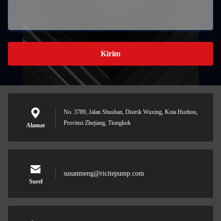
Kirim
No. 3789, Jalan Shushan, Distrik Wuxing, Kota Huzhou,
Provinsi Zhejiang, Tiongkok
Alamat
susanmeng@ricitepump.com
Surel